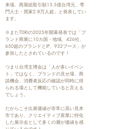
来場、商展総取引額13.5億台湾元、専
門人士・買家2.8万人超」と発表してい
ます。
※またTDRIの2025年開幕発表では「ブ
ランド商展に10カ国・地域、426社、
650超のブランドとIP、932ブース」が
参加したとされているのです！
つまり台湾文博会は「人が多いイベン
ト」ではなく、ブランドの見せ場、商
談機会、消費者反応の確認が同時に得
られる場として機能していると言える
でしょう。
だからこそ出展価値が非常に高い見本
市であり、クリエイティブ産業に特化
した展示会として多くの層が価値を感