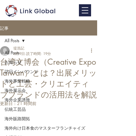
記事
All Posts
堤浩記
All Posts
6月9日
読了時間: 19分
台湾文博会（Creative Expo
お知らせ
Taiwan）とは？出展メリッ
訪日インバウンド
海外事業戦略
トと工芸・クリエイティ
海外展示会
ブブランドの活用法を解説
海外企業誘致
更新日：
21 時間前
伝統工芸品
海外販路開拓
海外向け日本食のマスターフランチャイズ