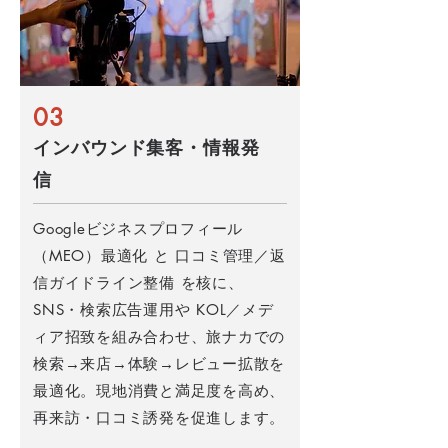
03
インバウンド集客・情報発
信
Googleビジネスプロフィール
（MEO）最適化 と 口コミ管理／返
信ガイドライン整備 を核に、
SNS・検索広告運用や KOL／メデ
ィア招致を組み合わせ、旅ナカでの
検索→来店→体験→レビュー拡散を
最適化。現地消費と満足度を高め、
再来訪・口コミ誘発を促進します。