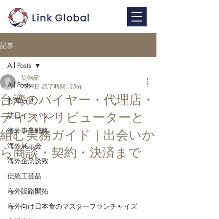
記事
All Posts
堤浩記
All Posts
7月9日
読了時間: 25分
台湾のバイヤー・代理店・
お知らせ
ディストリビューターと
訪日インバウンド
海外事業戦略
組む実務ガイド｜出会いか
海外展示会
ら商談・契約・決済まで
海外企業誘致
伝統工芸品
海外販路開拓
海外向け日本食のマスターフランチャイズ