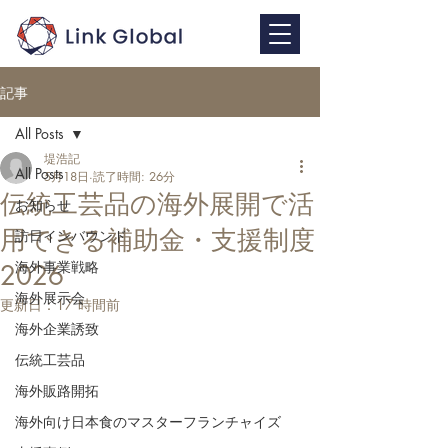
記事
All Posts
堤浩記
All Posts
5月18日
読了時間: 26分
伝統工芸品の海外展開で活
お知らせ
用できる補助金・支援制度
訪日インバウンド
海外事業戦略
2026
海外展示会
更新日：
17 時間前
海外企業誘致
伝統工芸品
海外販路開拓
海外向け日本食のマスターフランチャイズ