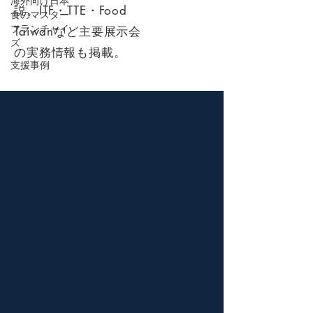
海外向け日本
説。ITF・TTE・Food
食のマスター
フランチャイ
Taiwanなど主要展示会
ズ
の実務情報も掲載。
支援事例