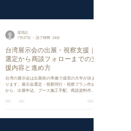
堤浩記
7月27日
読了時間: 24分
台湾展示会の出展・視察支援｜
選定から商談フォローまでの支
援内容と進め方
台湾の展示会は出展前の準備で成否の大半が決ま
ります。展示会選定・視察同行・視察プラン作成
から、出展申込、ブース施工手配、商談資料作
成、会期中に商談が入っている状態を作る事前ア
ポ獲得、会期の前後に訪問や視察をつなげる渡航
設計、通訳・商談アテンド、会期後フォローま
で、8工程それぞれの支援内容と依頼の流れを実務